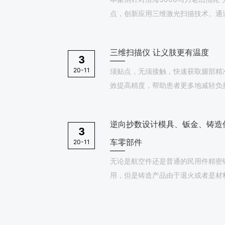
点，创新应用三维激光扫描技术。通
构建机舱数字孪生模型，精准规划电
涉，将安装精度提升至±0.3mm。最
三维扫描仪 让义肢更有温度
42%，运营成本降低65%，为高密
3
字化解决方案。
20-11
须贴点，无须接触，快速获取腿部精
效提高精度，帮助患者更多地减轻负担。 今年上半年看到一则新闻
受震动。
逆向抄数设计模具、钣金、铸造
3
车零部件
20-11
无论是航空件还是普通的民用件精密
用，但是铸造产品由于退火或者是材
需要批量检测！传统三坐标检测往往
仪就可以批量化的扫描检测！