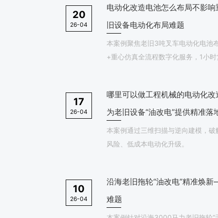
电动化改造电池怎么布局不影响
20
旧设备电动化布局难题
26-04
本案例聚焦老旧3吨叉车电动化电池
+重心仿真全流程数字化服务，1小时
险，实现零返工、零翻车风险改造，改
载重稳定性提升25%。
哪里可以做工程机械的电动化改
17
为老旧设备“油改电”提供精准落
26-04
本案例通过三维扫描与逆向建模，破
风险、低成本电动化升级。
沿海老旧拖轮“油改电”精准焕
10
难题
26-04
本案例针对沿海3000马力老旧拖轮